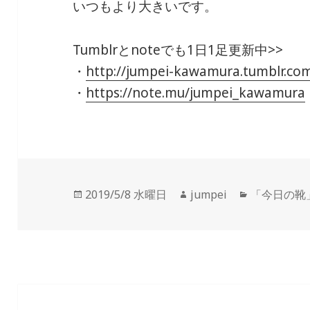
いつもより大きいです。
Tumblrとnoteでも1日1足更新中>>
・
http://jumpei-kawamura.tumblr.co
・
https://note.mu/jumpei_kawamura
投
2019/5/8 水曜日
作
jumpei
カ
「今日の靴
稿
成
テ
日:
者
ゴ
リ
ー