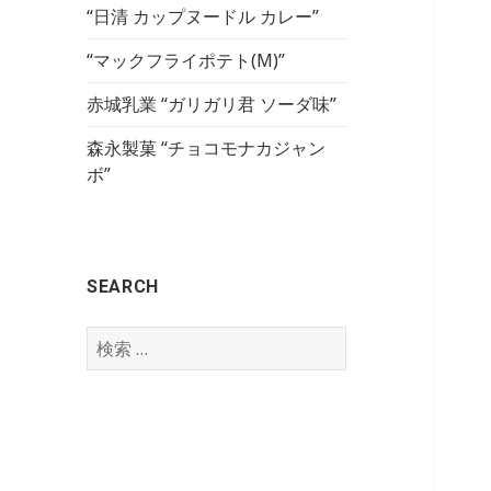
“日清 カップヌードル カレー”
“マックフライポテト(M)”
赤城乳業 “ガリガリ君 ソーダ味”
森永製菓 “チョコモナカジャン
ボ”
SEARCH
検
索
: