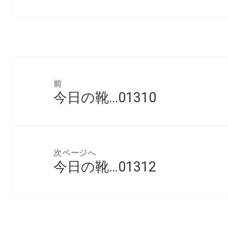
投
稿
前
今日の靴…01310
ナ
前
ビ
の
ゲ
投
ー
稿:
次ページへ
シ
今日の靴…01312
次
ョ
の
ン
投
稿: