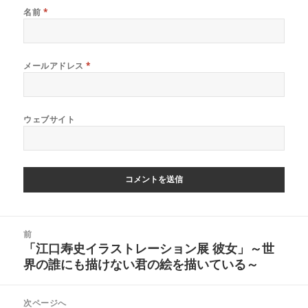
名前
*
メールアドレス
*
ウェブサイト
投
前
稿
「江口寿史イラストレーション展 彼女」～世
前
ナ
界の誰にも描けない君の絵を描いている～
の
ビ
投
ゲ
稿:
次ページへ
ー