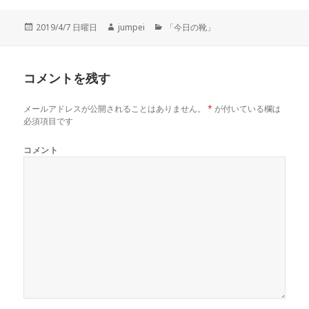
投
2019/4/7 日曜日
作
jumpei
カ
「今日の靴」
稿
成
テ
日:
者
ゴ
リ
コメントを残す
ー
メールアドレスが公開されることはありません。
*
が付いている欄は
必須項目です
コメント