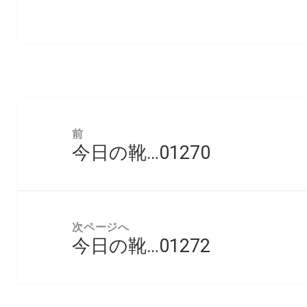
投
稿
前
今日の靴…01270
ナ
前
ビ
の
ゲ
投
ー
稿:
次ページへ
シ
今日の靴…01272
次
ョ
の
ン
投