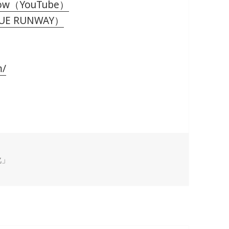
 Show（YouTube）
OGUE RUNWAY）
m/
靴」