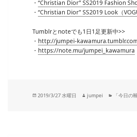
・
“Christian Dior” SS2019 Fashion
・
“Christian Dior” SS2019 Look（V
Tumblrとnoteでも1日1足更新中>>
・
http://jumpei-kawamura.tumblr.co
・
https://note.mu/jumpei_kawamura
投
2019/3/27 水曜日
作
jumpei
カ
「今日の
稿
成
テ
日:
者
ゴ
リ
ー