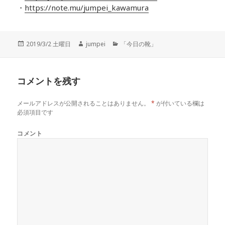
・
https://note.mu/jumpei_kawamura
投
2019/3/2 土曜日
作
jumpei
カ
「今日の靴」
稿
成
テ
日:
者
ゴ
リ
コメントを残す
ー
メールアドレスが公開されることはありません。
*
が付いている欄は
必須項目です
コメント