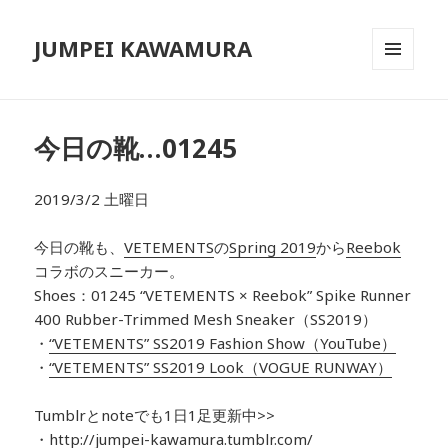
JUMPEI KAWAMURA
メニュ
ーとウ
ィジェ
ット
今日の靴…01245
2019/3/2 土曜日
今日の靴も、
VETEMENTS
の
Spring 2019
から
Reebok
コラボのスニーカー。
Shoes：01245 “VETEMENTS × Reebok” Spike Runner
400 Rubber-Trimmed Mesh Sneaker（SS2019）
・
“VETEMENTS” SS2019 Fashion Show（YouTube）
・
“VETEMENTS” SS2019 Look（VOGUE RUNWAY）
Tumblrとnoteでも1日1足更新中>>
・
http://jumpei-kawamura.tumblr.com/