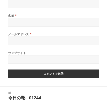
名前
*
メールアドレス
*
ウェブサイト
投
前
稿
今日の靴…01244
前
ナ
の
ビ