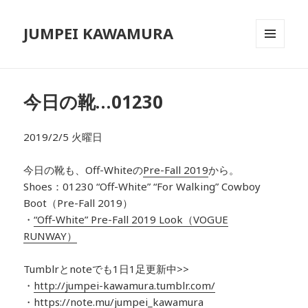
JUMPEI KAWAMURA
メニュ
ーとウ
ィジェ
ット
今日の靴…01230
2019/2/5 火曜日
今日の靴も、Off-Whiteの
Pre-Fall 2019
から。
Shoes：01230 “Off-White” “For Walking” Cowboy
Boot（Pre-Fall 2019）
・
“Off-White” Pre-Fall 2019 Look（VOGUE
RUNWAY）
Tumblrとnoteでも1日1足更新中>>
・
http://jumpei-kawamura.tumblr.com/
・
https://note.mu/jumpei_kawamura