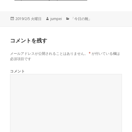
投
2019/2/5 火曜日
作
jumpei
カ
「今日の靴」
稿
成
テ
日:
者
ゴ
リ
コメントを残す
ー
メールアドレスが公開されることはありません。
*
が付いている欄は
必須項目です
コメント