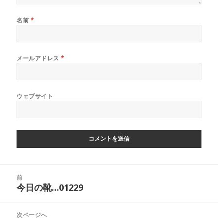
名前
*
メールアドレス
*
ウェブサイト
投
前
稿
今日の靴…01229
前
ナ
の
ビ
投
次ページへ
ゲ