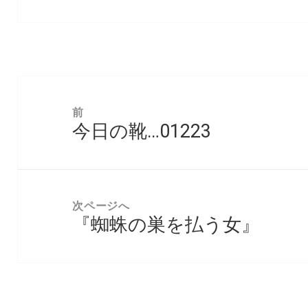
投
稿
前
今日の靴…01223
ナ
前
ビ
の
ゲ
投
ー
稿:
次ページへ
シ
『蜘蛛の巣を払う女』
次
ョ
の
ン
投
稿: