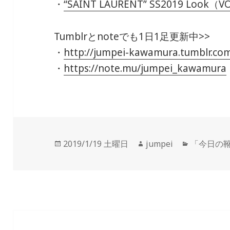
・
“SAINT LAURENT” SS2019 Look（
Tumblrとnoteでも1日1足更新中>>
・
http://jumpei-kawamura.tumblr.co
・
https://note.mu/jumpei_kawamura
投
2019/1/19 土曜日
作
jumpei
カ
「今日の
稿
成
テ
日:
者
ゴ
リ
ー