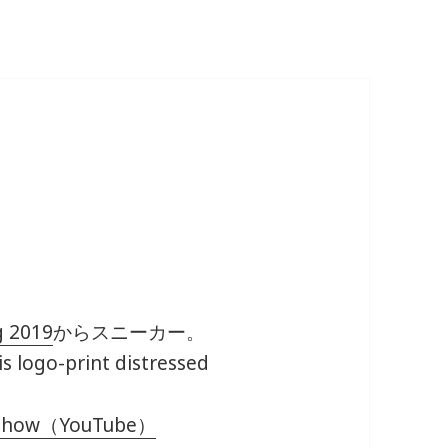
g 2019
からスニーカー。
 logo-print distressed
9）
n Show（YouTube）