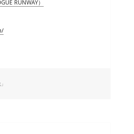
VOGUE RUNWAY）
m/
靴」