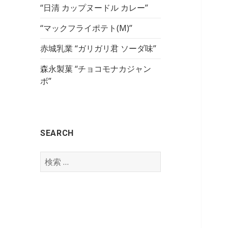
“日清 カップヌードル カレー”
“マックフライポテト(M)”
赤城乳業 “ガリガリ君 ソーダ味”
森永製菓 “チョコモナカジャン
ボ”
SEARCH
検
索
: