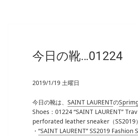
今日の靴…01224
2019/1/19 土曜日
今日の靴は、
SAINT LAURENT
の
Sprim
Shoes：01224 “SAINT LAURENT” Travis
perforated leather sneaker（SS201
・
“SAINT LAURENT” SS2019 Fashio