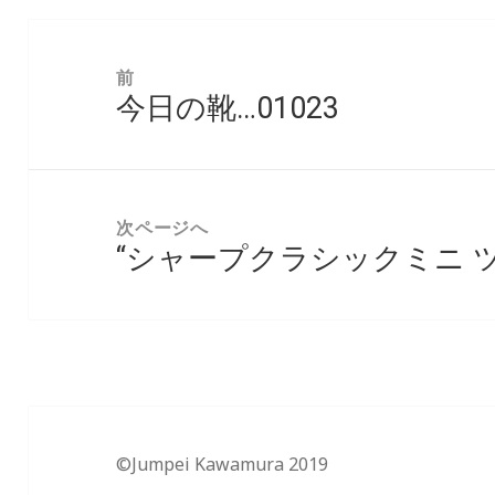
投
稿
前
今日の靴…01023
ナ
前
ビ
の
ゲ
投
ー
稿:
次ページへ
シ
“シャープクラシックミニ 
次
ョ
の
ン
投
稿:
©Jumpei Kawamura 2019