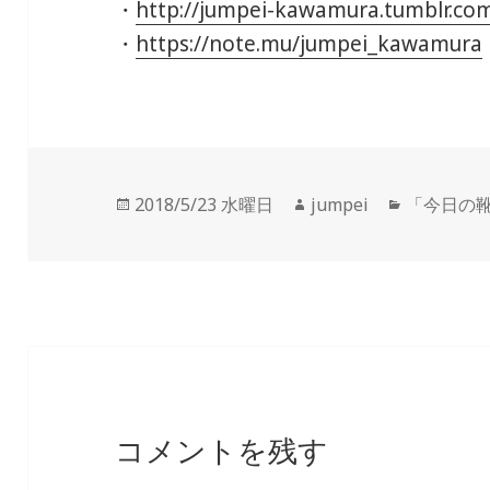
・
http://jumpei-kawamura.tumblr.co
・
https://note.mu/jumpei_kawamura
投
2018/5/23 水曜日
作
jumpei
カ
「今日の
稿
成
テ
日:
者
ゴ
リ
ー
コメントを残す