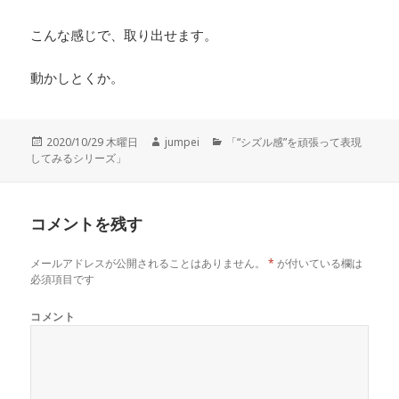
こんな感じで、取り出せます。
動かしとくか。
投
2020/10/29 木曜日
作
jumpei
カ
「“シズル感”を頑張って表現
してみるシリーズ」
稿
成
テ
日:
者
ゴ
リ
ー
コメントを残す
メールアドレスが公開されることはありません。
*
が付いている欄は
必須項目です
コメント