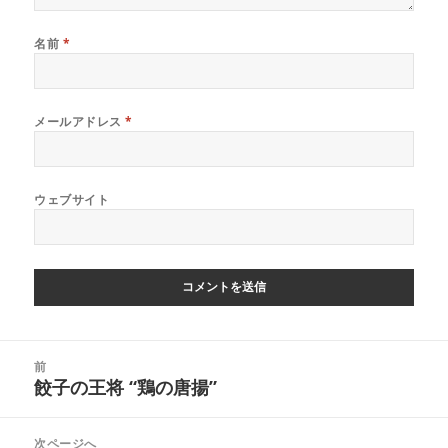
名前
*
メールアドレス
*
ウェブサイト
投
前
稿
餃子の王将 “鶏の唐揚”
前
ナ
の
ビ
投
次ページへ