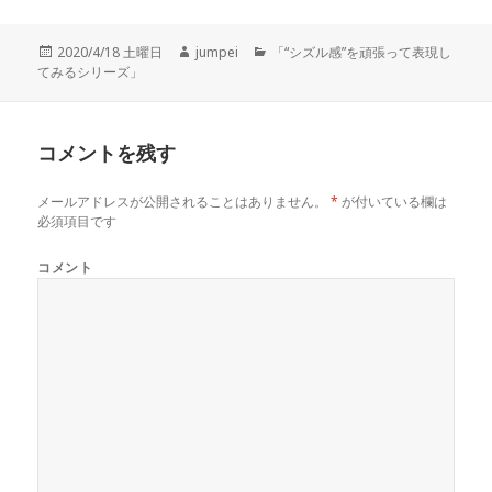
投
2020/4/18 土曜日
作
jumpei
カ
「“シズル感”を頑張って表現し
てみるシリーズ」
稿
成
テ
日:
者
ゴ
リ
ー
コメントを残す
メールアドレスが公開されることはありません。
*
が付いている欄は
必須項目です
コメント