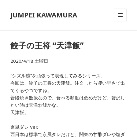
JUMPEI KAWAMURA
メニュ
ーとウ
ィジェ
ット
餃子の王将 “天津飯”
2020/4/18 土曜日
“シズル感”を頑張って表現してみるシリーズ。
今回は、
餃子の王将
の天津飯。注文したら凄い早さで出
てくるやつですね。
普段焼き飯派なので、食べる頻度は低めだけど。贅沢し
たい時は天津炒飯かな。
天津飯。
京風ダレ Ver.
西日本は標準で京風ダレだけど、関東の甘酢ダレや塩ダ