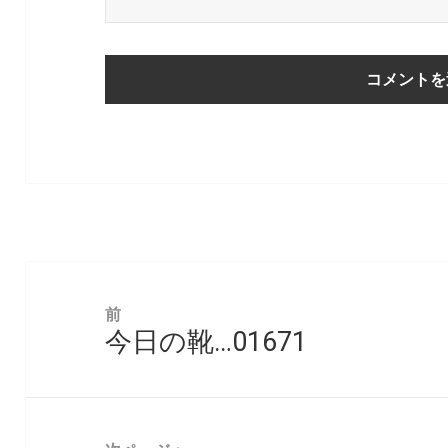
投
稿
前
今日の靴…01671
ナ
前
ビ
の
ゲ
投
ー
稿: