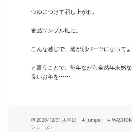
つゆにつけて召し上がれ。
食品サンプル風に。
こんな感じで、箸が別パーツになってま
と言うことで、毎年ながら全然年末感な
良いお年を〜〜。
投
2020/12/31 木曜日
作
jumpei
カ
WASHO
シリーズ」
稿
成
テ