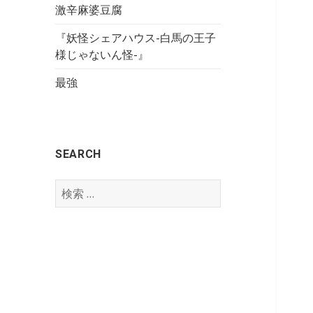
激辛麻婆豆腐
『妖怪シェアハウス-白馬の王子
様じゃないん怪-』
最強
SEARCH
検
索
: