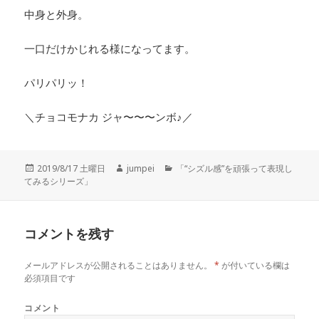
中身と外身。
一口だけかじれる様になってます。
パリパリッ！
＼チョコモナカ ジャ〜〜〜ンボ♪／
投
2019/8/17 土曜日
作
jumpei
カ
「“シズル感”を頑張って表現し
てみるシリーズ」
稿
成
テ
日:
者
ゴ
リ
ー
コメントを残す
メールアドレスが公開されることはありません。
*
が付いている欄は
必須項目です
コメント