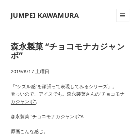
JUMPEI KAWAMURA
メニュ
ーとウ
ィジェ
ット
森永製菓 “チョコモナカジャン
ボ”
2019/8/17 土曜日
「“シズル感”を頑張って表現してみるシリーズ」。
暑っいので、アイスでも。
森永製菓さんの“チョコモナ
カジャンボ”
。
森永製菓 “チョコモナカジャンボ”A
原画こんな感じ。