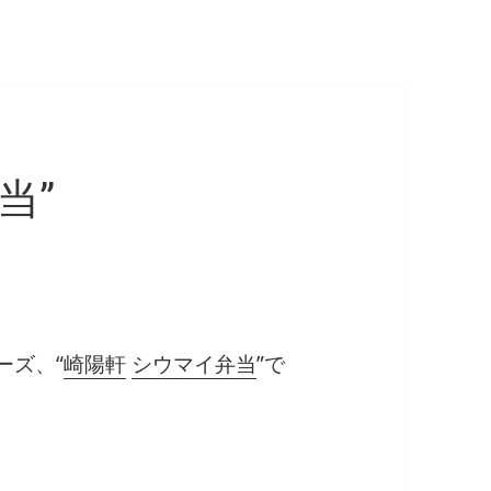
当”
ーズ、“
崎陽軒
シウマイ弁当
”で