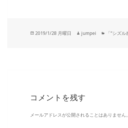
投
2019/1/28 月曜日
作
jumpei
カ
「“シズル
稿
成
テ
日:
者
ゴ
リ
ー
コメントを残す
メールアドレスが公開されることはありません