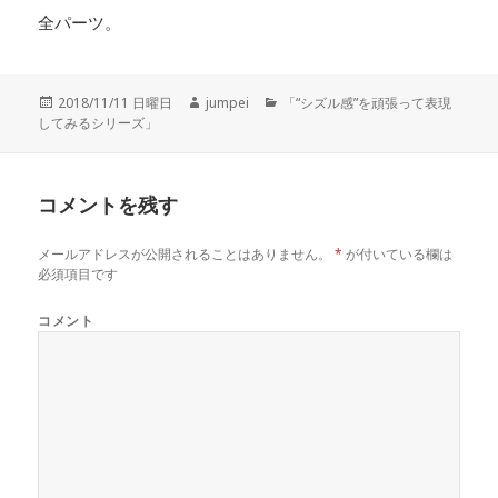
全パーツ。
投
2018/11/11 日曜日
作
jumpei
カ
「“シズル感”を頑張って表現
してみるシリーズ」
稿
成
テ
日:
者
ゴ
リ
ー
コメントを残す
メールアドレスが公開されることはありません。
*
が付いている欄は
必須項目です
コメント