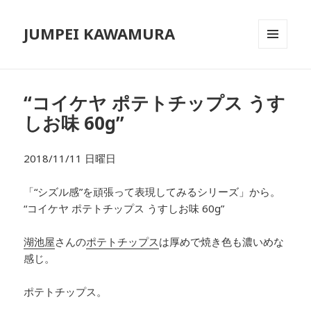
JUMPEI KAWAMURA
メニュ
ーとウ
ィジェ
ット
“コイケヤ ポテトチップス うす
しお味 60g”
2018/11/11 日曜日
「“シズル感”を頑張って表現してみるシリーズ」から。
“コイケヤ ポテトチップス うすしお味 60g”
湖池屋
さんの
ポテトチップス
は厚めで焼き色も濃いめな
感じ。
ポテトチップス。