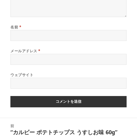
名前
*
メールアドレス
*
ウェブサイト
投
前
稿
“カルビー ポテトチップス うすしお味 60g”
前
ナ