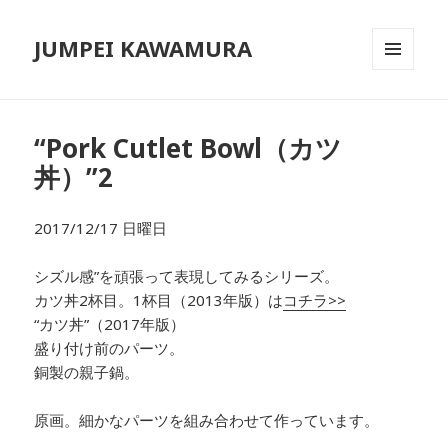
JUMPEI KAWAMURA
メニュ
ーとウ
ィジェ
ット
“Pork Cutlet Bowl（カツ
丼）”2
2017/12/17 日曜日
シズル感”を頑張って表現してみるシリーズ。
カツ丼2杯目。1杯目（2013年版）は
コチラ>>
“カツ丼”（2017年版）
盛り付け前のパーツ。
銅製の親子鍋。
原画。細かなパーツを組み合わせて作っています。