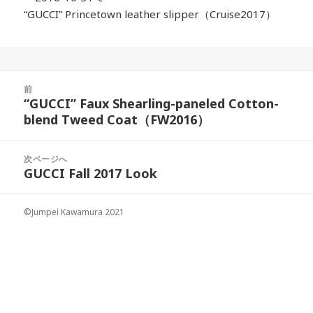
“GUCCI” Princetown leather slipper（Cruise2017）
投
前
稿
“GUCCI” Faux Shearling-paneled Cotton-
前
ナ
blend Tweed Coat（FW2016）
の
ビ
投
ゲ
稿:
次ページへ
ー
GUCCI Fall 2017 Look
次
シ
の
ョ
投
©Jumpei Kawamura 2021
ン
稿: