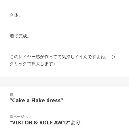
合体。
着て完成。
このレイヤー感が作ってて気持ちイイんですよね。（↑
クリックで拡大します）
投
前
稿
”Cake a Flake dress”
前
ナ
の
ビ
投
次ページへ
ゲ
稿:
”VIKTOR & ROLF AW12”より
次
ー