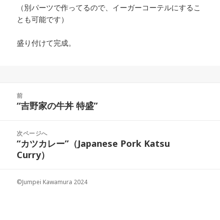
（別パーツで作ってるので、イーガーコーテルにするこ
とも可能です）
盛り付けて完成。
投
前
稿
“吉野家の牛丼 特盛”
前
ナ
の
ビ
投
次ページへ
ゲ
稿:
“カツカレー”（Japanese Pork Katsu
次
ー
Curry）
の
シ
投
ョ
稿:
©Jumpei Kawamura 2024
ン