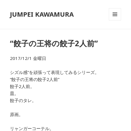
JUMPEI KAWAMURA
メニュ
ーとウ
ィジェ
ット
“餃子の王将の餃子2人前”
2017/12/1 金曜日
シズル感”を頑張って表現してみるシリーズ。
“餃子の王将の餃子2人前”
餃子2人前。
皿。
餃子のタレ。
原画。
リャンガーコーテル。