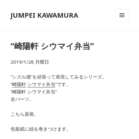
JUMPEI KAWAMURA
メニュ
ーとウ
ィジェ
ット
“崎陽軒 シウマイ弁当”
2019/1/28 月曜日
“シズル感”を頑張って表現してみるシリーズ。
“
崎陽軒
シウマイ弁当
”です。
“崎陽軒 シウマイ弁当”
全パーツ。
こちら原画。
包装紙に紐を巻きつけます。