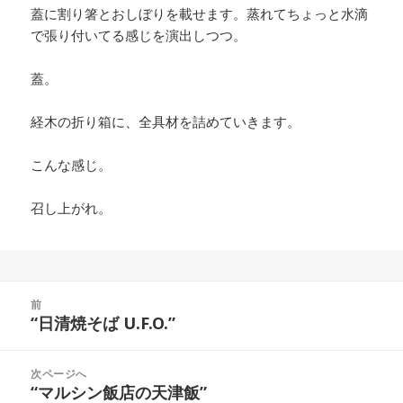
蓋に割り箸とおしぼりを載せます。蒸れてちょっと水滴
で張り付いてる感じを演出しつつ。
蓋。
経木の折り箱に、全具材を詰めていきます。
こんな感じ。
召し上がれ。
投
前
稿
“日清焼そば U.F.O.”
前
ナ
の
ビ
投
次ページへ
ゲ
稿:
“マルシン飯店の天津飯”
次
ー