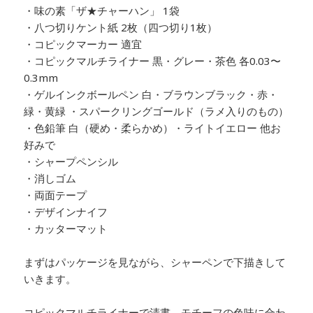
・味の素「ザ★チャーハン」 1袋
・八つ切りケント紙 2枚（四つ切り1枚）
・コピックマーカー 適宜
・コピックマルチライナー 黒・グレー・茶色 各0.03〜
0.3mm
・ゲルインクボールペン 白・ブラウンブラック・赤・
緑・黄緑 ・スパークリングゴールド（ラメ入りのもの）
・色鉛筆 白（硬め・柔らかめ）・ライトイエロー 他お
好みで
・シャープペンシル
・消しゴム
・両面テープ
・デザインナイフ
・カッターマット
まずはパッケージを見ながら、シャーペンで下描きして
いきます。
コピックマルチライナーで清書。モチーフの色味に合わ