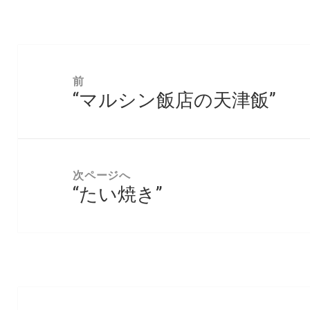
投
稿
前
“マルシン飯店の天津飯”
ナ
前
ビ
の
ゲ
投
ー
稿:
次ページへ
シ
“たい焼き”
次
ョ
の
ン
投
稿: