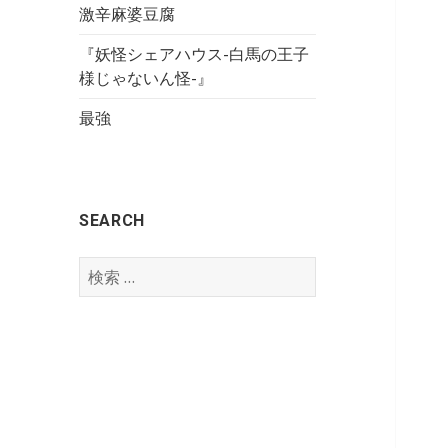
激辛麻婆豆腐
『妖怪シェアハウス-白馬の王子
様じゃないん怪-』
最強
SEARCH
検
索
: