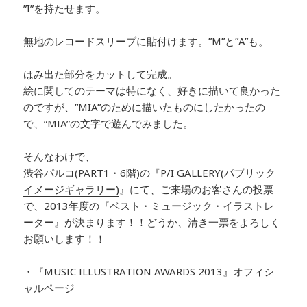
”I”を持たせます。
無地のレコードスリーブに貼付けます。”M”と”A”も。
はみ出た部分をカットして完成。
絵に関してのテーマは特になく、好きに描いて良かった
のですが、”MIA”のために描いたものにしたかったの
で、”MIA”の文字で遊んでみました。
そんなわけで、
渋谷パルコ(PART1・6階)の『
P/I GALLERY(パブリック
イメージギャラリー)
』にて、ご来場のお客さんの投票
で、2013年度の『ベスト・ミュージック・イラストレ
ーター』が決まります！！どうか、清き一票をよろしく
お願いします！！
・『MUSIC ILLUSTRATION AWARDS 2013』オフィシ
ャルページ