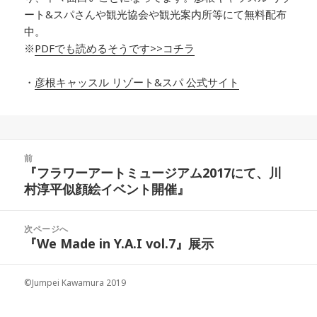
ート&スパさんや観光協会や観光案内所等にて無料配布
中。
※
PDFでも読めるそうです>>コチラ
・
彦根キャッスル リゾート&スパ 公式サイト
投
前
稿
『フラワーアートミュージアム2017にて、川
前
ナ
村淳平似顔絵イベント開催』
の
ビ
投
ゲ
稿:
次ページへ
ー
『We Made in Y.A.I vol.7』展示
次
シ
の
ョ
投
©Jumpei Kawamura 2019
ン
稿: