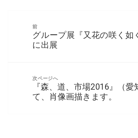
投
稿
前
グループ展『又花の咲く如く
ナ
前
ビ
に出展
の
ゲ
投
ー
稿:
シ
次ページへ
ョ
『森、道、市場2016』（
次
ン
て、肖像画描きます。
の
投
稿: