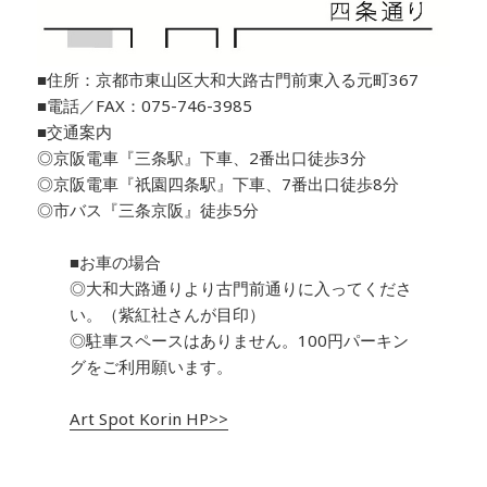
■住所：京都市東山区大和大路古門前東入る元町367
■電話／FAX：075-746-3985
■交通案内
◎京阪電車『三条駅』下車、2番出口徒歩3分
◎京阪電車『祇園四条駅』下車、7番出口徒歩8分
◎市バス『三条京阪』徒歩5分
■お車の場合
◎大和大路通りより古門前通りに入ってくださ
い。（紫紅社さんが目印）
◎駐車スペースはありません。100円パーキン
グをご利用願います。
Art Spot Korin HP>>