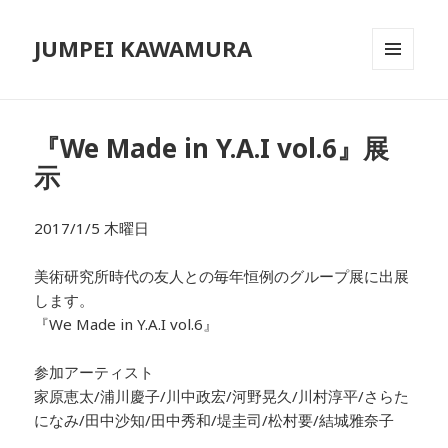
JUMPEI KAWAMURA
メニュ
ーとウ
ィジェ
ット
『We Made in Y.A.I vol.6』展
示
2017/1/5 木曜日
美術研究所時代の友人との毎年恒例のグループ展に出展
します。
『We Made in Y.A.I vol.6』
参加アーティスト
家原恵太/浦川慶子/川中政宏/河野晃久/川村淳平/さらた
になみ/田中沙知/田中秀和/堤圭司/松村要/結城雅奈子