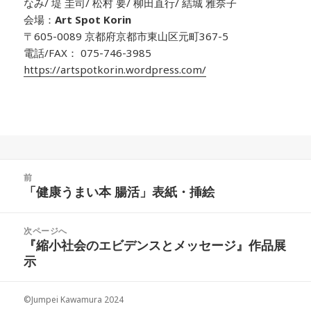
なみ/ 堤 圭司/ 松村 要/ 柳田直行/ 結城 雅奈子
会場：
Art Spot Korin
〒605-0089 京都府京都市東山区元町367-5
電話/FAX： 075-746-3985
https://artspotkorin.wordpress.com/
投
前
稿
「健康うまい本 腸活」表紙・挿絵
前
ナ
の
ビ
投
次ページへ
ゲ
稿:
『縮小社会のエビデンスとメッセージ』作品展
次
ー
示
の
シ
投
ョ
稿:
©Jumpei Kawamura 2024
ン