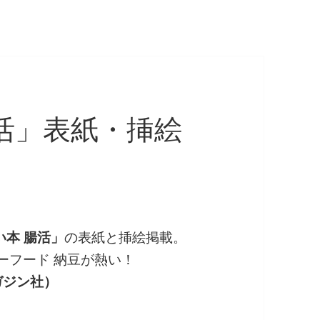
活」表紙・挿絵
い本 腸活」
の表紙と挿絵掲載。
ーフード 納豆が熱い！
ガジン社）