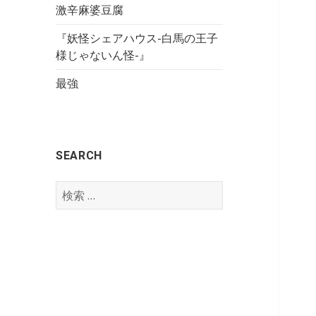
激辛麻婆豆腐
『妖怪シェアハウス-白馬の王子
様じゃないん怪-』
最強
SEARCH
検
索
: