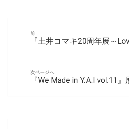
投
稿
前
『土井コマキ20周年展～Love 
ナ
前
ビ
の
ゲ
投
ー
稿:
次ページへ
シ
『We Made in Y.A.I vol.11
次
ョ
の
ン
投
稿: