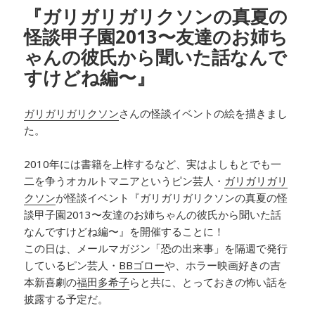
『ガリガリガリクソンの真夏の
怪談甲子園2013〜友達のお姉ち
ゃんの彼氏から聞いた話なんで
すけどね編〜』
ガリガリガリクソン
さんの怪談イベントの絵を描きまし
た。
2010年には書籍を上梓するなど、実はよしもとでも一
二を争うオカルトマニアというピン芸人・
ガリガリガリ
クソン
が怪談イベント『ガリガリガリクソンの真夏の怪
談甲子園2013〜友達のお姉ちゃんの彼氏から聞いた話
なんですけどね編〜』を開催することに！
この日は、メールマガジン「恐の出来事」を隔週で発行
しているピン芸人・
BBゴロー
や、ホラー映画好きの吉
本新喜劇の
福田多希子
らと共に、とっておきの怖い話を
披露する予定だ。