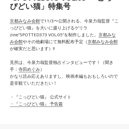
ぴどい猫」特集号
京都みなみ会館
で11/3〜公開される、今泉力哉監督『こ
っぴどい猫』を大いに盛り上げるゲリラ
zine”SPOTTED373 VOL.05”を制作しました。
京都みな
み会館
やその他劇場にて無料配布予定（
京都みなみ会館
が確実だと思います）!!
見所は、今泉力哉監督独占インタビューです！（聞き
手：
寺田めぐみ
）
かなり読み応えありますし、映画本編もおもしろいので
是非観ていただきたい！
・『こっぴどい猫』 公式サイト
・『こっぴどい猫』 予告篇