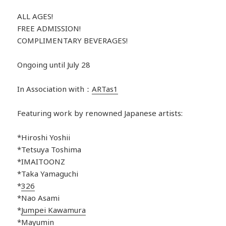
ALL AGES!
FREE ADMISSION!
COMPLIMENTARY BEVERAGES!
Ongoing until July 28
In Association with：
ARTas1
Featuring work by renowned Japanese artists:
*Hiroshi Yoshii
*Tetsuya Toshima
*IMAITOONZ
*Taka Yamaguchi
*
326
*Nao Asami
*
Jumpei Kawamura
*
Mayumin