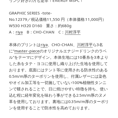
リンク好きの方も是非！ENERGY MSPC！
GRAPHIC SERIES -tote-
No.12379／税込価格11,550 円（本体価格:11,000円）
W530 H320 D160 重さ：約680g
A：
riya
B：CHO-CHAN C：
川村淳平
本体のプリントは
riya
、CHO-CHAN、
川村淳平
ら3名
に“
master-piece
のオリジナルエナジードリンクのラベ
ル”をテーマにデザイン。本体生地には10番糸を3本より
した糸をタテ・ヨコに使用し織り上げた生地を使用して
おります。底面にはテント等に使用される防水性のある
0.5m/m厚のターポリンを使用し、付属レザーには染色
やオイル加工等を一切施していない100%植物性タンニ
ンで鞣されることで、日に焼けやすい特徴を持ち、使い
込む程に経年変化を味わう事ができる2.5m/m厚のヌメ
革を使用しております。裏地には0.35m/m厚のターポリ
ンを使用することで防水性を高めております。