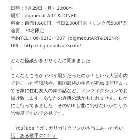
日時：7月29日（月）20:00〜
場所：digmeout ART & DINER
料金：前売1,800円、当日2,000円※ドリンク代500円別
途要、70名限定
予約TEL：06-6213-1007（digmeoutART&DIENR）
URL：http://digmeoutcafe.com/
どんな怪談かをガリくんに聞きました
↓
こんなところがヤバイ場所だったのか！という大阪市内
で起こった怪談話や、戦国武将の生首が死ぬほど埋まっ
てる家に住む友人の家の話など、ノンフィクションでお
届け致します！あなたの近所の話かもしれません。ロケ
にも行ってきました！そのVTRも世に出せないかなりの
恐怖度ですので必見です。
・YouTube『ガリガリガリクソンの本当にあった怖い
話 ある歌手のCD…』