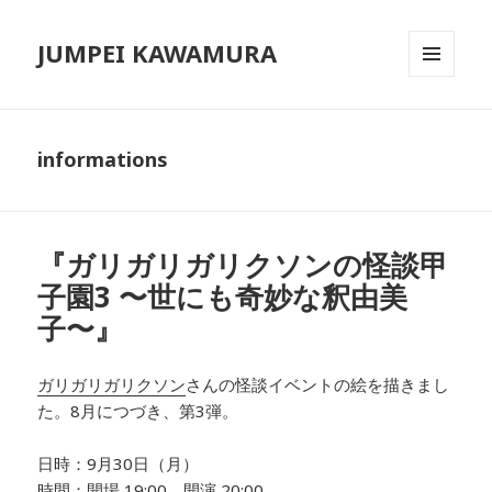
JUMPEI KAWAMURA
メニュ
ーとウ
ィジェ
ット
informations
『ガリガリガリクソンの怪談甲
子園3 〜世にも奇妙な釈由美
子〜』
ガリガリガリクソン
さんの怪談イベントの絵を描きまし
た。8月につづき、第3弾。
日時：9月30日（月）
時間：開場 19:00 開演 20:00