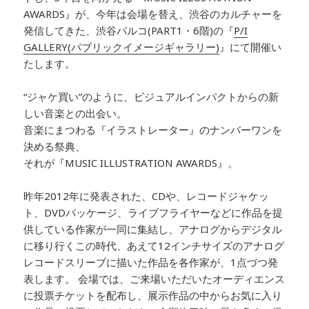
AWARDS』が、今年は会場を替え、渋谷のカルチャーを
発信してきた、渋谷パルコ(PART1・6階)の『
P/I
GALLERY(パブリックイメージギャラリー)
』にて開催い
たします。
“ジャケ買い”のように、ビジュアルインパクトからの新
しい音楽との出会い。
音楽にまつわる『イラストレーター』のナンバーワンを
決める祭典、
それが『MUSIC ILLUSTRATION AWARDS』。
昨年2012年に発表された、CDや、レコードジャケッ
ト、DVDパッケージ、ライブフライヤーなどに作品を提
供している作家が一同に集結し、アナログからデジタル
に移り行くこの時代、あえて12インチサイズのアナログ
レコードスリーブに描いた作品を各作家が、1点づつ発
表します。 会場では、ご来場いただいたオーディエンス
に投票チケットを配布し、展示作品の中からお気に入り