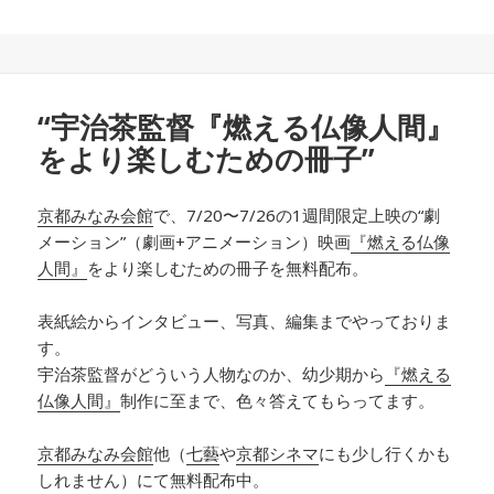
“宇治茶監督『燃える仏像人間』
をより楽しむための冊子”
京都みなみ会館
で、7/20〜7/26の1週間限定上映の“劇
メーション”（劇画+アニメーション）映画
『燃える仏像
人間』
をより楽しむための冊子を無料配布。
表紙絵からインタビュー、写真、編集までやっておりま
す。
宇治茶監督がどういう人物なのか、幼少期から
『燃える
仏像人間』
制作に至まで、色々答えてもらってます。
京都みなみ会館
他（
七藝
や
京都シネマ
にも少し行くかも
しれません）にて無料配布中。