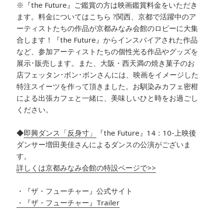
※『the Future』ご鑑賞の方は映画鑑賞料金をいただき
ます。料金についてはこちら ?関西、京都で活躍中のア
ーティストたちの作品が京都みなみ会館のロビーに大集
合します！『the Future』からインスパイアされた作品
など、参加アーティストたちの個性光る作品やグッズを
展示･販売します。また、大阪・西天満の焼き菓子のお
店フェッタン･ボン･ボンさんには、映画をイメージした
特注スイーツを作って頂きました。お馴染みカフェ密柑
による出張カフェと一緒に、美味しいひと時をお過ごし
ください。
◆
即興ダンス「反身寸」
『the Future』14：10-上映後
ダンサー増田美佳さんによるダンスの公演がございま
す。
詳しくは京都みなみ会館の特設ページで>>
・『ザ・フューチャー』公式サイト
・『ザ・フューチャー』Trailer