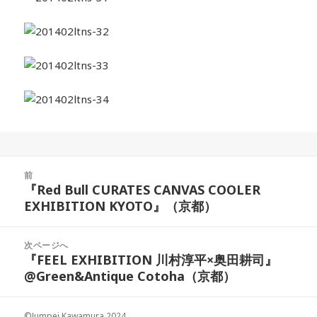
投
前
稿
『Red Bull CURATES CANVAS COOLER
前
ナ
EXHIBITION KYOTO』（京都）
の
ビ
投
ゲ
稿:
次ページへ
ー
『FEEL EXHIBITION 川村淳平×奥田耕司』
次
シ
@Green&Antique Cotoha（京都）
の
ョ
投
ン
稿:
©Jumpei Kawamura 2024