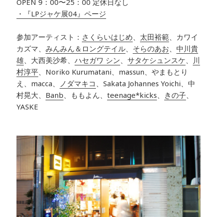
OPEN 9：00〜25：00 定休日なし
・『LPジャケ展04』ページ
参加アーティスト：
さくらいはじめ
、
太田裕範
、カワイ
カズマ、
みんみん＆ロングテイル
、
そらのあお
、
中川貴
雄
、大西美沙希、
ハセガワ シン
、
サタケシュンスケ
、
川
村淳平
、Noriko Kurumatani、massun、やまもとり
え、macca、
ノダマキコ
、Sakata Johannes Yoichi、中
村晃大、
Banb
、ももよん、
teenage*kicks
、
きの子
、
YASKE