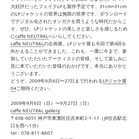
大好評だったフェイクLPも製作予定です。31cm×31cm
のLPジャケットの世界は無限の世界です。ダウンロード
でデジタル化されたオンガクを買うような時代だからこ
そ、ぜひ、LPジャケットの美しさと楽しさを感じるため
に
caffe NEUTRAL
へいらしてください。
caffe NEUTRAL
の企画展、LPジャケ展も今回で第4回を
向かえることができました。これも、一重に今まで、参
加していただいたアーティストの皆様、そして楽しみに
見に来ていただいた皆様のおかげです。本当にありがと
うございます。
どうぞ、2009年9月6日〜27日まで行われる
LPジャケ展
04
ご期待ください。
2009年9月6日（日）〜9月27日（日）
caffe NEUTRAL gallery
〒658-0051 神戸市東灘区住吉本町2-1-17（JR住吉駅北
口を西へ1分）
tel：078-811-8607