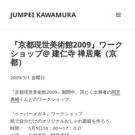
JUMPEI KAWAMURA
メニュ
ーとウ
ィジェ
ット
『京都現世美術館2009』ワーク
ショップ@ 建仁寺 禅居庵（京
都）
2009/5/1 金曜日
『京都現世美術館2009』期間中、同じく出展者の
間芝
勇輔
くんとのワークショップ。
『ペーパーメガネ』ワークショップ
紙で自分だけのオリジナルおしゃれ眼鏡を作ろう。
時間： 5月5日16：00〜17：００