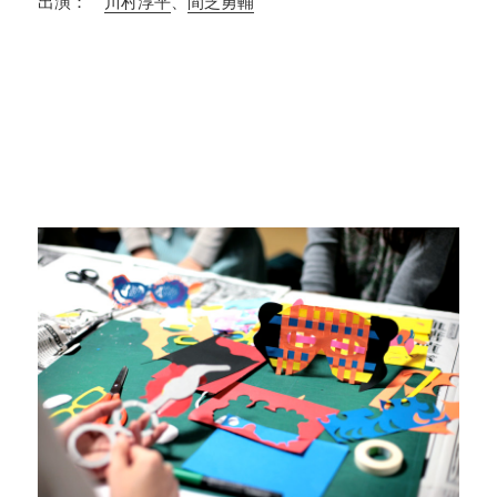
出演：
川村淳平
、
間芝勇輔