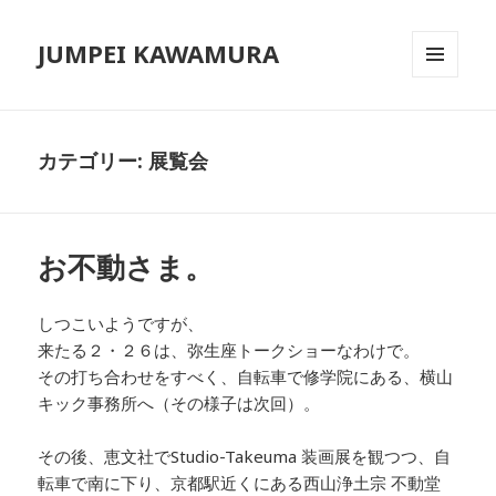
JUMPEI KAWAMURA
メニュ
ーとウ
ィジェ
ット
カテゴリー: 展覧会
お不動さま。
しつこいようですが、
来たる２・２６は、弥生座トークショーなわけで。
その打ち合わせをすべく、自転車で修学院にある、横山
キック事務所へ（その様子は次回）。
その後、恵文社でStudio-Takeuma 装画展を観つつ、自
転車で南に下り、京都駅近くにある西山浄土宗 不動堂