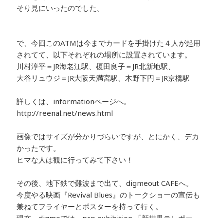
そり見にいったのでした。
で、今回このATMは今までカードを手掛けた４人が起用
されてて、以下それぞれの場所に設置されています。
川村淳平＝JR海老江駅、榎田良子＝JR北新地駅、
大谷リュウジ＝JR大阪天満宮駅、木野下円＝JR京橋駅
詳しくは、informationページへ。
http://reenal.net/news.html
画像ではサイズが分かりづらいですが、とにかく、デカ
かったです。
ヒマな人は観に行ってみて下さい！
その後、地下鉄で難波まで出て、digmeout CAFEへ。
今度やる映画『Revival Blues』のトークショーの宣伝も
兼ねてフライヤーとポスターを持って行く。
現在、digmeでは、pcp exhibition 「新世界テレポー