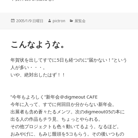
投
2005/1/9 日曜日
作
pictron
カ
展覧会
稿
成
テ
日:
者
ゴ
リ
こんなような。
ー
年賀状を出してすでに5日も経つのに”届かない！”という
人が多い・・・。
いや、絶対出したはず！！
”今年もよろしく”新年会＠digmeout CAFE
今年に入って、すでに何回目か分からない新年会。
出展者も含め蒼々たるメンツ。次のdigmeout05の本に
出る人の作品もチラ見、ちょっとやられる。
その他プロジェクトも色々動いてるよう。なるほど。
おみやげに、もみじ饅頭を5コもらう。その後いつもの