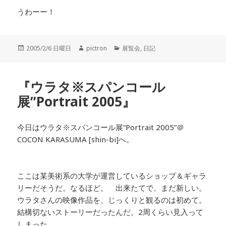
うわーー！
投
2005/2/6 日曜日
作
pictron
カ
展覧会
,
日記
稿
成
テ
日:
者
ゴ
リ
『ウラタ※スパンコール
ー
展”Portrait 2005』
今日はウラタ※スパンコール展”Portrait 2005”＠
COCON KARASUMA [shin-bi]へ。
ここは某美術系の大学が運営しているショップ＆ギャラ
リーだそうだ。なるほど。 出来たてで、まだ新しい。
ウラタさんの映像作品を、じっくりと観るのは初めて。
結構切ないストーリーだったんだ。2周くらい見入って
しまった。