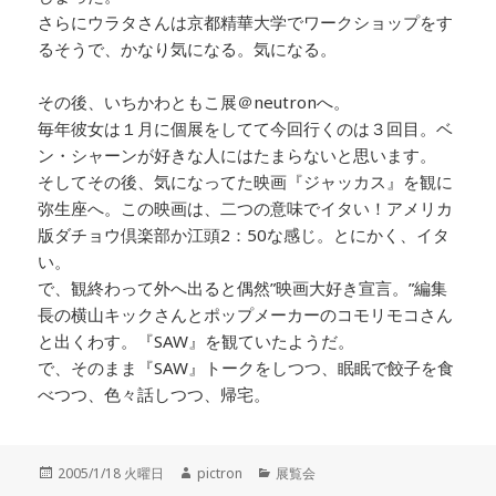
さらにウラタさんは京都精華大学でワークショップをす
るそうで、かなり気になる。気になる。
その後、いちかわともこ展＠neutronへ。
毎年彼女は１月に個展をしてて今回行くのは３回目。ベ
ン・シャーンが好きな人にはたまらないと思います。
そしてその後、気になってた映画『ジャッカス』を観に
弥生座へ。この映画は、二つの意味でイタい！アメリカ
版ダチョウ倶楽部か江頭2：50な感じ。とにかく、イタ
い。
で、観終わって外へ出ると偶然”映画大好き宣言。”編集
長の横山キックさんとポップメーカーのコモリモコさん
と出くわす。『SAW』を観ていたようだ。
で、そのまま『SAW』トークをしつつ、眠眠で餃子を食
べつつ、色々話しつつ、帰宅。
投
2005/1/18 火曜日
作
pictron
カ
展覧会
稿
成
テ