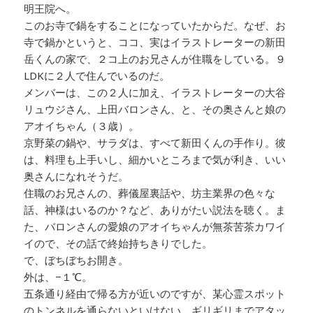
明王院へ。
このお寺で鍋をすることになっていたからだ。なぜ、お
寺で鍋かというと、ココ、実はイラストレーターの新田
岳くんの家で、２コ上のお兄さんが住職をしている。９
LDKに２人で住んでいるのだ。
メンバーは、この２人に加え、イラストレーターの大谷
リュウジさん、上田バロンさん、と、その奥さんと娘の
アオイちゃん（３歳）。
京野菜の鍋や、サラダは、すべて新田くんの手作り。彼
は、料理も上手いし、細かいところまで気が利き、いい
奥さんになれそうだ。
住職のお兄さんの、葬儀屋裏話や、坊主業界の色々な
話、神様はいるのか？など、ありがたい説法を聴く。ま
た、バロンさんの愛娘のアオイちゃんが無茶苦茶カワイ
イので、その話で終始持ちきりでした。
で、ぼちぼちお開き。
外は、−１℃。
五条通り経由で帰る方が近いのですが、某心霊スポット
のトンネルを通らないといけない。ギリギリまでアタッ