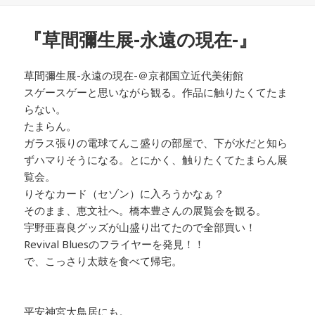
日:
者
ゴ
リ
『草間彌生展-永遠の現在-』
ー
草間彌生展-永遠の現在-＠京都国立近代美術館
スゲースゲーと思いながら観る。作品に触りたくてたま
らない。
たまらん。
ガラス張りの電球てんこ盛りの部屋で、下が水だと知ら
ずハマりそうになる。とにかく、触りたくてたまらん展
覧会。
りそなカード（セゾン）に入ろうかなぁ？
そのまま、恵文社へ。橋本豊さんの展覧会を観る。
宇野亜喜良グッズが山盛り出てたので全部買い！
Revival Bluesのフライヤーを発見！！
で、こっさり太鼓を食べて帰宅。
平安神宮大鳥居にも。