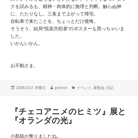
クを試みるも、精神・肉体的に無理と判断。触らぬ神
に、たたりなし。三条まで上がって帰宅。
自転車で来たことを、ちょっとだけ後悔。
そうそう、結局”悦楽共犯者”のポスターも買っちゃいま
した。
いかんいかん。
お不動さま。
投
2005/2/21 月曜日
作
pictron
カ
イベント
,
展覧会
,
日記
稿
成
テ
日:
者
ゴ
リ
『チェコアニメのヒミツ』展と
ー
『オランダの光』
小島聡が奪りましたね。