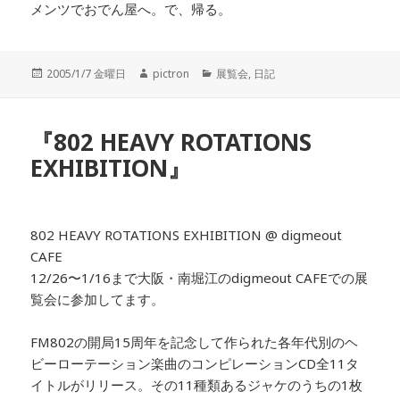
メンツでおでん屋へ。で、帰る。
投
2005/1/7 金曜日
作
pictron
カ
展覧会
,
日記
稿
成
テ
日:
者
ゴ
リ
『802 HEAVY ROTATIONS
ー
EXHIBITION』
802 HEAVY ROTATIONS EXHIBITION @ digmeout
CAFE
12/26〜1/16まで大阪・南堀江のdigmeout CAFEでの展
覧会に参加してます。
FM802の開局15周年を記念して作られた各年代別のヘ
ビーローテーション楽曲のコンピレーションCD全11タ
イトルがリリース。その11種類あるジャケのうちの1枚