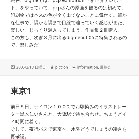
ト」をやっていて、pcpさんの原画を観るのは初めて。
印刷物では本来の色が全く出てないことに気付く。細か
な仕事で、隅から隅まで目線で辿っていく感じがまた、
楽しい。じっくり魅入ってしまう。作品集２冊購入。
この方も、次ぎ３月に出るdigmeout 05に特集されるの
で、楽しみだ。
投
2005/2/13 日曜日
作
pictron
カ
information
,
展覧会
稿
成
テ
日:
者
ゴ
リ
東京1
ー
前日５日、ナイロン１００℃でお馴染みのイラストレー
ター黒木仁史さんと、大阪駅で待ち合わせ。ちょうどイ
イ時間に着く。
そして、夜行バスで東京へ。水曜どうでしょうの凄さを
再確認。