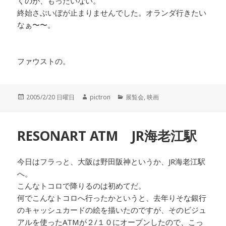
くのが、もったいない。
終始さぶいぼが止まりませんでした。オランダ行きたい
なぁ〜〜。
ファウストの。
投
2005/2/20 日曜日
作
pictron
カ
展覧会
,
映画
稿
成
テ
日:
者
ゴ
リ
RESONART ATM JR海老江駅
ー
今日はフラっと、大阪は野田阪神というか、JR海老江駅
へ。
こんなトコロで降りるのは初めてだ。
何でこんなトコロへ行ったかというと、去年りそな銀行
のキャッシュカードの絵を描いたのですが、そのビジュ
アルを使ったATMが２/１０にオープンしたので、こっ