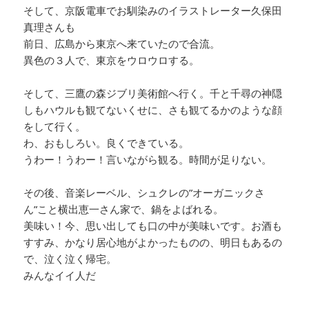
そして、京阪電車でお馴染みのイラストレーター久保田
真理さんも
前日、広島から東京へ来ていたので合流。
異色の３人で、東京をウロウロする。
そして、三鷹の森ジブリ美術館へ行く。千と千尋の神隠
しもハウルも観てないくせに、さも観てるかのような顔
をして行く。
わ、おもしろい。良くできている。
うわー！うわー！言いながら観る。時間が足りない。
その後、音楽レーベル、シュクレの”オーガニックさ
ん”こと横出恵一さん家で、鍋をよばれる。
美味い！今、思い出しても口の中が美味いです。お酒も
すすみ、かなり居心地がよかったものの、明日もあるの
で、泣く泣く帰宅。
みんなイイ人だ