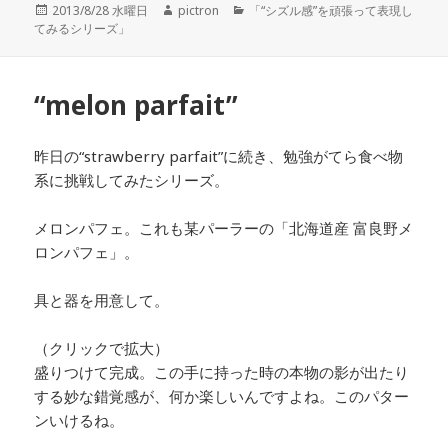
投
2013/8/28 水曜日
作
pictron
カ
「“シズル感”を頑張って表現し
てみるシリーズ」
稿
成
テ
日:
者
ゴ
リ
ー
“melon parfait”
昨日の“strawberry parfait”に続き、勉強がてら食べ物
系に挑戦してみたシリーズ。
メロンパフェ。これも某パーラーの「北海道産 富良野メ
ロンパフェ」。
具と器を用意して。
（クリックで拡大）
盛りつけて完成。この手に持った時の本物の影が出たり
する妙な錯覚感が、何か楽しいんですよね。このパター
ンいけるね。