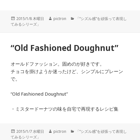
投
2015/1/8 木曜日
作
pictron
カ
「“シズル感”を頑張って表現し
てみるシリーズ」
稿
成
テ
日:
者
ゴ
リ
ー
“Old Fashioned Doughnut”
オールドファッション。固めのが好きです。
チョコを掛けようか迷ったけど、シンプルにプレーン
で。
“Old Fashioned Doughnut”
・ミスタードーナツの味を自宅で再現するレシピ集
投
2015/1/7 水曜日
作
pictron
カ
「“シズル感”を頑張って表現し
てみるシリーズ」
稿
成
テ