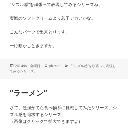
”シズル感”を頑張って表現してみるシリーズね。
実際のソフトクリームより若干デカいかな。
こんなパーツで出来とります。
一応動かしときますか。
投
2014/8/1 金曜日
作
pictron
カ
「“シズル感”を頑張って表現し
てみるシリーズ」
稿
成
テ
日:
者
ゴ
リ
ー
“ラーメン”
さて、勉強がてら食べ物系に挑戦してみたシリーズ。シ
ズル感を追求するシリーズ。
（画像はクリックで拡大できますよ）