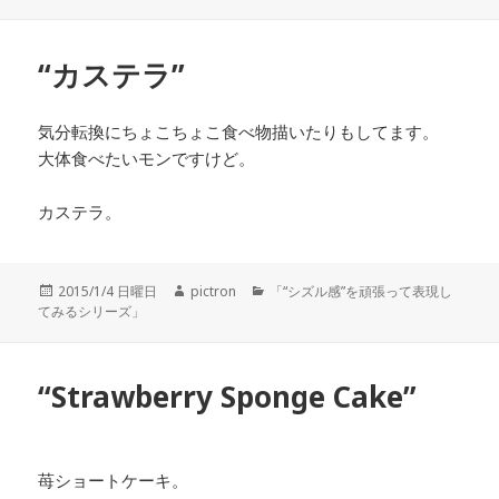
日:
者
ゴ
リ
ー
“カステラ”
気分転換にちょこちょこ食べ物描いたりもしてます。
大体食べたいモンですけど。
カステラ。
投
2015/1/4 日曜日
作
pictron
カ
「“シズル感”を頑張って表現し
てみるシリーズ」
稿
成
テ
日:
者
ゴ
リ
ー
“Strawberry Sponge Cake”
苺ショートケーキ。