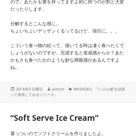
ので、あたかも箸を持ってますよ的に持つのが割と大変
だったりします。
分解するとこんな感じ。
ちょいちょいデッサンくるってるけど、強引に。。。
こういう食べ物の絵って、描いてる時は凄く食べたくて
しょうがないのですが、完成すると達成感からか？あた
かもさも食べたかのような妙な満腹感があるんですよ
ね。
投
2014/8/3 日曜日
作
pictron
カ
WASHOKU
,
「“シズル感”を頑張
って表現してみるシリーズ」
稿
成
テ
日:
者
ゴ
リ
ー
“Soft Serve Ice Cream”
暑っついのでソフトクリームを作りましたよ。