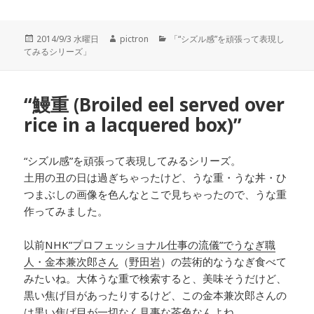
投
2014/9/3 水曜日
作
pictron
カ
「“シズル感”を頑張って表現し
てみるシリーズ」
稿
成
テ
日:
者
ゴ
リ
ー
“鰻重 (Broiled eel served over
rice in a lacquered box)”
“シズル感”を頑張って表現してみるシリーズ。
土用の丑の日は過ぎちゃったけど、うな重・うな丼・ひ
つまぶしの画像を色んなとこで見ちゃったので、うな重
作ってみました。
以前
NHK”プロフェッショナル仕事の流儀”でうなぎ職
人・金本兼次郎さん
（
野田岩
）の芸術的なうなぎ食べて
みたいね。大体うな重で検索すると、美味そうだけど、
黒い焦げ目があったりするけど、この金本兼次郎さんの
は黒い焦げ目が一切なく
見事な茶色
なんよね。