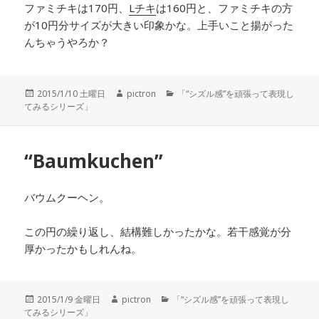
ファミチキは170円、
Lチキ
は160円と、ファミチキの方
が10円分サイズが大きい印象かな。上手いこと揚がった
んちゃうやろか？
投
2015/1/10 土曜日
作
pictron
カ
「“シズル感”を頑張って表現し
てみるシリーズ」
稿
成
テ
日:
者
ゴ
リ
ー
“Baumkuchen”
バウムクーヘン。
この円の繰り返し、結構難しかったかな。若干感覚が分
厚かったかもしれんね。
投
2015/1/9 金曜日
作
pictron
カ
「“シズル感”を頑張って表現し
てみるシリーズ」
稿
成
テ