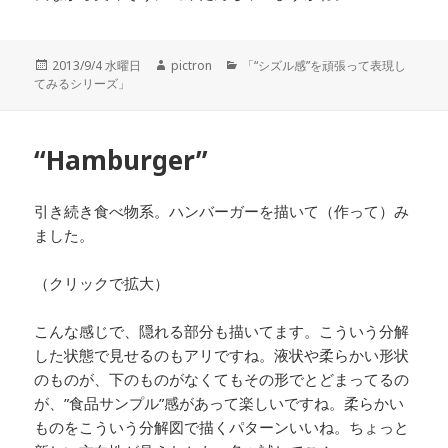
投
2013/9/4 水曜日
作
pictron
カ
「“シズル感”を頑張って表現し
てみるシリーズ」
稿
成
テ
日:
者
ゴ
リ
ー
“Hamburger”
引き続き食べ物系。ハンバーガーを描いて（作って）み
ました。
（クリックで拡大）
こんな感じで、隠れる部分も描いてます。こういう分解
した状態で見せるのもアリですね。液状や柔らかい形状
のものが、下のものがなくてもその形でとどまってるの
が、”食品サンプル”感があって楽しいですね。柔らかい
ものをこういう分解図で描くパターンいいね。ちょっと