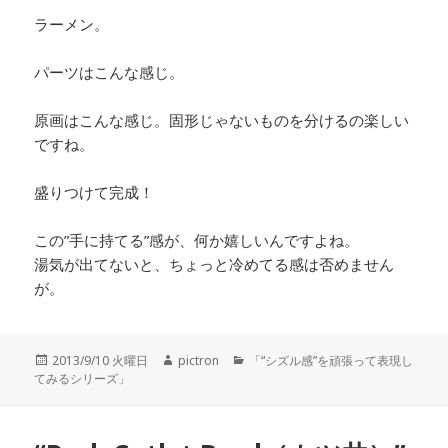
ラーメン。
パーツはこんな感じ。
原画はこんな感じ。固形じゃないものを分けるの楽しい
ですね。
盛りつけて完成！
この”手に持てる”感が、何か嬉しいんですよね。
湯気が出てないと、ちょっと冷めてる感は否めません
が。
投
2013/9/10 火曜日
作
pictron
カ
「“シズル感”を頑張って表現し
てみるシリーズ」
稿
成
テ
日:
者
ゴ
リ
ー