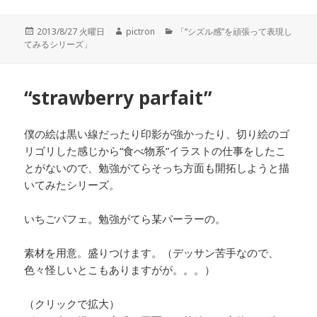
投
2013/8/27 火曜日
作
pictron
カ
「“シズル感”を頑張って表現し
てみるシリーズ」
稿
成
テ
日:
者
ゴ
リ
ー
“strawberry parfait”
僕の絵は黒い線だったり印影が強かったり、切り絵のゴ
リゴリした感じから“食べ物系”イラストの仕事をしたこ
とがないので、勉強がてらそっち方面も開拓しようと描
いてみたシリーズ。
いちごパフェ。勉強がてら某パーラーの。
素材を用意。盛りつけます。（デッサン苦手なので、
色々怪しいとこもありますがが。。。）
（クリックで拡大）