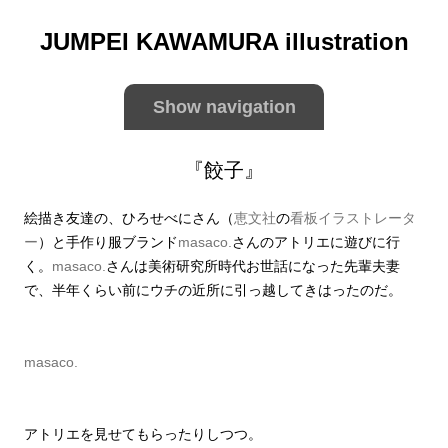
JUMPEI KAWAMURA illustration
Show navigation
『餃子』
絵描き友達の、ひろせべにさん（
恵文社
の
看板イラストレータ
ー
）と手作り服ブランド
masaco.
さんのアトリエに遊びに行
く。
masaco.
さんは美術研究所時代お世話になった先輩夫妻
で、半年くらい前にウチの近所に引っ越してきはったのだ。
masaco.
アトリエを見せてもらったりしつつ。