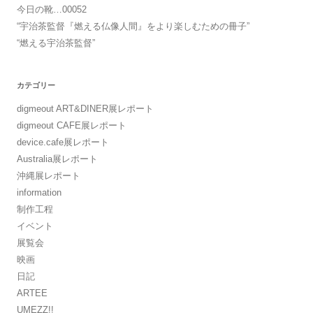
今日の靴…00052
“宇治茶監督『燃える仏像人間』をより楽しむための冊子”
“燃える宇治茶監督”
カテゴリー
digmeout ART&DINER展レポート
digmeout CAFE展レポート
device.cafe展レポート
Australia展レポート
沖縄展レポート
information
制作工程
イベント
展覧会
映画
日記
ARTEE
UMEZZ!!