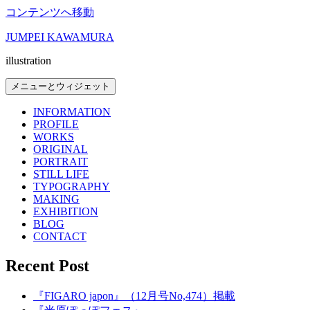
コンテンツへ移動
JUMPEI KAWAMURA
illustration
メニューとウィジェット
INFORMATION
PROFILE
WORKS
ORIGINAL
PORTRAIT
STILL LIFE
TYPOGRAPHY
MAKING
EXHIBITION
BLOG
CONTACT
Recent Post
『FIGARO japon』（12月号No,474）掲載