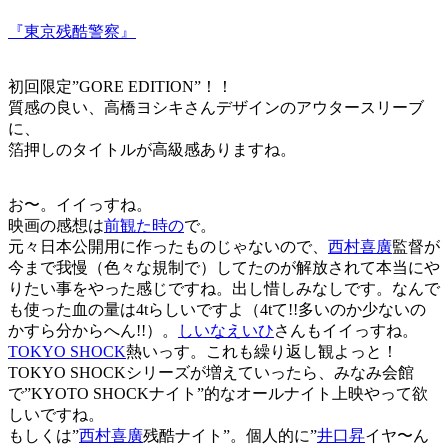
『東京残酷警察』
初回限定”GORE EDITION”！！
質感の良い、高橋ヨシキさんデザインのアウタースリーブ
に、
箔押しのタイトルが高級感ありますね。
お〜。イイっすね。
映画の感想は
前観た時の
で。
元々日本公開用に作ったものじゃないので、
西村喜廣
監督が
今まで我慢（色々な規制で）してたのが解放されて本当にや
りたい事をやった感じですね。出し惜しみなしです。なんで
も使った血の量は4tらしいですよ（4tて!!多いのか少ないの
かすら分からへん!!）。
しいなえいひ
さんもイイっすね。
TOKYO SHOCK
熱いっす。これも繰り返し観よっと！
TOKYO SHOCKシリーズが増えていったら、みなみ会館
で”KYOTO SHOCKナイト”的なオールナイト上映やって欲
しいですね。
もしくは”
西村喜廣
残酷ナイト”。個人的に”
井口昇
イヤ〜ん