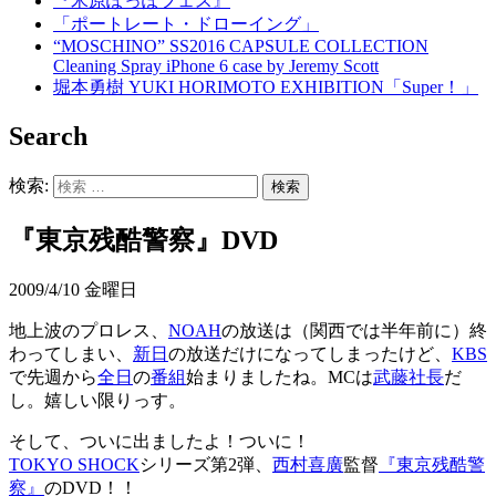
『米原ぽっぽフェス』
「ポートレート・ドローイング」
“MOSCHINO” SS2016 CAPSULE COLLECTION
Cleaning Spray iPhone 6 case by Jeremy Scott‬
堀本勇樹 YUKI HORIMOTO EXHIBITION「Super！」
Search
検索:
『東京残酷警察』DVD
2009/4/10 金曜日
地上波のプロレス、
NOAH
の放送は（関西では半年前に）終
わってしまい、
新日
の放送だけになってしまったけど、
KBS
で先週から
全日
の
番組
始まりましたね。MCは
武藤社長
だ
し。嬉しい限りっす。
そして、ついに出ましたよ！ついに！
TOKYO SHOCK
シリーズ第2弾、
西村喜廣
監督
『東京残酷警
察』
のDVD！！