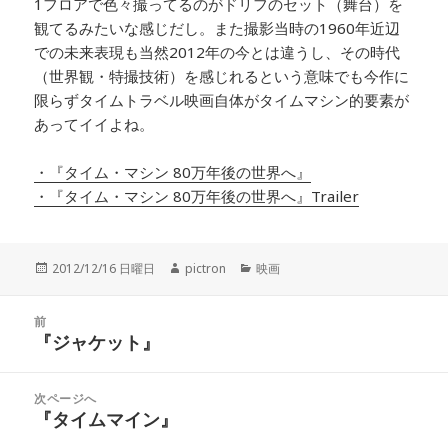
1フロアで色々撮ってるのがドリフのセット（舞台）を
観てるみたいな感じだし。また撮影当時の1960年近辺
での未来表現も当然2012年の今とは違うし、その時代
（世界観・特撮技術）を感じれるという意味でも今作に
限らずタイムトラベル映画自体がタイムマシン的要素が
あってイイよね。
・『タイム・マシン 80万年後の世界へ』
・『タイム・マシン 80万年後の世界へ』Trailer
投
2012/12/16 日曜日
作
pictron
カ
映画
稿
成
テ
日:
者
ゴ
投
前
リ
稿
『ジャケット』
ー
前
ナ
の
ビ
投
次ページへ
ゲ
稿:
『タイムマイン』
次
ー
の