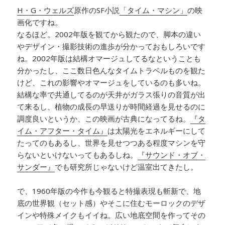
H・G・ウェルズ
原作のSF小説
「タイム・マシン」
の映
画化ですね。
なるほど。2002年版を観てから観たので、脚本の違い
やデザイン・撮影技術の進歩が分かっておもしろいです
ね。2002年版は結構オマージュしてるなということも
分かったし、ここ数日色んなタイムトラベルものを観た
けど、これの影響やオマージュをしているのも多いね。
結構な率で共通してるのが天井がガラス張りの音質が出
て来るし、植物の成長の早送りが時間経過を見せるのに
調度良いというか、この映画が古典になってるね。
『タ
イム・アフター・タイム』
は太陽光をエネルギーにして
たってのもあるし、世界を見せつつある程度マシンを守
らないといけないってもあるしね。
『サウンド・オブ・
サンダー』
でも研究所じゃないけど温室出てきたし。
で、1960年版の今作も今観ると特撮表現も斬新で、地
底の世界観（セット感）やそこに住むモーロックのデザ
インや特殊メイクもイイね。広い地底空間を作ってその