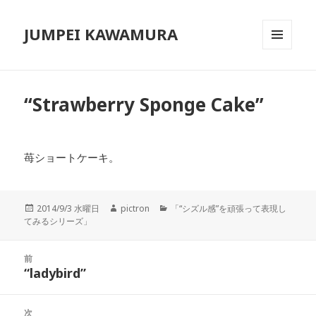
JUMPEI KAWAMURA
メニュ
ーとウ
ィジェ
ット
“Strawberry Sponge Cake”
苺ショートケーキ。
投
2014/9/3 水曜日
作
pictron
カ
「“シズル感”を頑張って表現し
てみるシリーズ」
稿
成
テ
日:
者
ゴ
リ
投
前
ー
稿
“ladybird”
前
ナ
の
ビ
投
次