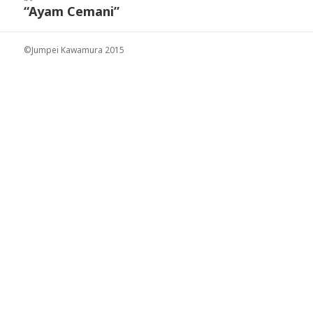
ゲ
稿:
“Ayam Cemani”
次
ー
の
シ
投
ョ
©Jumpei Kawamura 2015
稿:
ン