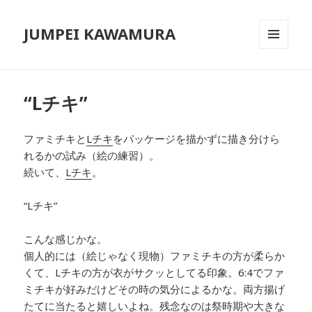
JUMPEI KAWAMURA
メニュ
ーとウ
ィジェ
ット
“Lチキ”
ファミチキと
Lチキ
をパッケージを描かずに描き分けら
れるかの試み（絵の練習）。
続いて、
Lチキ
。
“Lチキ”
こんな感じかな。
個人的には（絵じゃなく現物）ファミチキの方が柔らか
くて、Lチキの方が衣がサクッとしてる印象。6:4でファ
ミチキが好みだけどその時の気分によるかな。両方揚げ
たてに当たると嬉しいよね。残念なのは祭時期や大きな