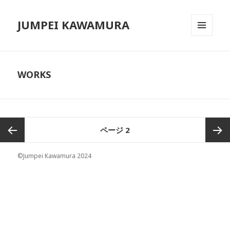
JUMPEI KAWAMURA
メニュ
ーとウ
ィジェ
ット
WORKS
投
ページ
2
稿
ナ
前のペ
次ペー
©Jumpei Kawamura 2024
ビ
ゲ
ージ
ジ
ー
シ
ョ
ン