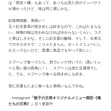
は「黒坦々麺」もあって、あっちは見た目のインパクト
が凄かったけど、味は同じ感じかな。
紅味噌焼飯、美味い！
元々紅生姜系の焼きめしは好きなので、これはたまらな
い。味噌の味は言われなければ分からないくらい。コク
と香ばしさかな。そこに紅生姜の酸味。そして、出来立
てのホカホカで、こりゃたまらん。セットメニューにし
か入ってないけど、普通に単品でもやって欲しい。
スプーンで食べてたら、別でレンゲ付いてた（黒いトレ
ーと黒い器の死角に！）。スプーンは杏仁豆腐用でし
た。でも、スプーンで食べる焼きめしも好き。
杏仁豆腐もたまに食べると美味いもんですね。
・Instagram
「餃子の王将オリジナルメニュー探訪
《俺
たちの王将》」
日々更新中