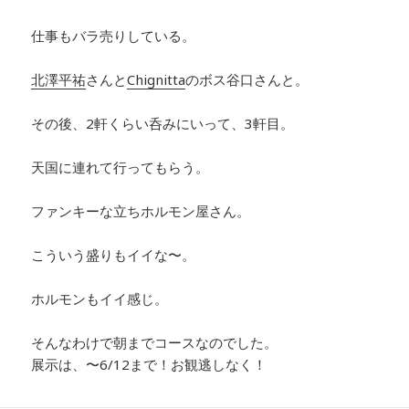
仕事もバラ売りしている。
北澤平祐
さん
と
Chignitta
のボス谷口さんと。
その後、2軒くらい呑みにいって、3軒目。
天国に連れて行ってもらう。
ファンキーな立ちホルモン屋さん。
こういう盛りもイイな〜。
ホルモンもイイ感じ。
そんなわけで朝までコースなのでした。
展示は、〜6/12まで！お観逃しなく！