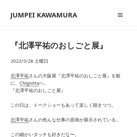
JUMPEI KAWAMURA
メニュ
ーとウ
ィジェ
ット
『北澤平祐のおしごと展』
2022/5/28 土曜日
北澤平祐
さんの大阪展『北澤平祐のおしごと展』を観
に、
Chignitta
へ。
『北澤平祐のおしごと展』
この日は、トークショーもあって楽しく聴きつつ。
北澤平祐
さんの
色んな仕事の原画が展示されている。
この細かいタッチも好きだな〜。