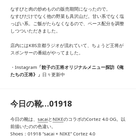
なすびと肉の炒めものの販売期間になったので。
なすびだけでなく他の野菜も具沢山だ。甘い系でなく塩
っぱい系。ご飯がたらなくなるので、ペース配分を調整
しつついただきました。
店内にはKBS京都ラジオが流れていて、ちょうど王将が
スポンサーの番組がやってました。
・Instagram
「餃子の王将オリジナルメニュー探訪
《俺
たちの王将》」
日々更新中
今日の靴…01918
今日の靴は、
sacai
と
NIKE
のコラボの
Cortez 4.0 OG。以
前描いたのの色違い。
Shoes：01918
“sacai × NIKE” Cortez 4.0