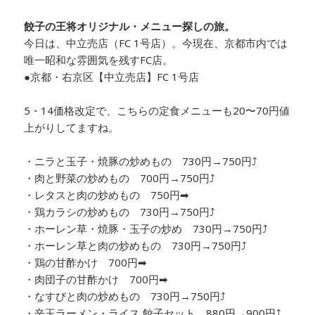
餃子の王将オリジナル・メニュー探しの旅。
今日は、
中立売店
（FC 1号店）。今現在、京都市内では
唯一昭和な雰囲気を残すFC店。
●京都・右京区【中立売店】FC 1号店
5・14価格改定で、こちらの定食メニューも
20〜70円値
上がりしてますね。
・ニラと玉子・焼豚の炒めもの 730円→750円⤴
・肉と野菜の炒めもの 700円→750円⤴
・レタスと肉の炒めもの 750円➡
・鶏カラシの炒めもの 730円→750円⤴
・ホーレン草・焼豚・玉子の炒め 730円→750円⤴
・ホーレン草と肉の炒めもの 730円→750円⤴
・鶏の甘酢かけ 700円➡
・肉団子の甘酢かけ 700円➡
・なすびと肉の炒めもの 730円→750円⤴
・辛玉ラーメン・ライス 餃子セット 880円→900円⤴