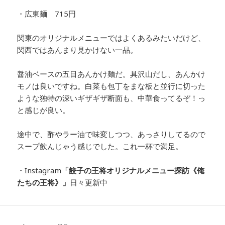
・広東麺 715円
関東のオリジナルメニューではよくあるみたいだけど、
関西ではあんまり見かけない一品。
醤油ベースの五目あんかけ麺だ。具沢山だし、あんかけ
モノは良いですね。白菜も包丁をまな板と並行に切った
ような独特の深いギザギザ断面も、中華食ってるぞ！っ
と感じが良い。
途中で、酢やラー油で味変しつつ、あっさりしてるので
スープ飲んじゃう感じでした。これ一杯で満足。
・Instagram
「餃子の王将オリジナルメニュー探訪
《俺
たちの王将》」
日々更新中