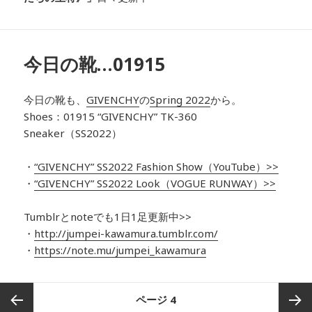
今日の靴…01915
今日の靴も、
GIVENCHY
の
Spring 2022
から
。
Shoes：01915
“GIVENCHY” TK-360
Sneaker（SS2022）
・
“
GIVENCHY
”
SS2022
Fashion Show（YouTube）>>
・
“
GIVENCHY
”
SS2022 Look
（VOGUE RUNWAY）>>
Tumblrとnoteでも1日1足更新中>>
・
http://jumpei-kawamura.tumblr.com/
・
https://note.mu/jumpei_kawamura
投
ページ
4
稿