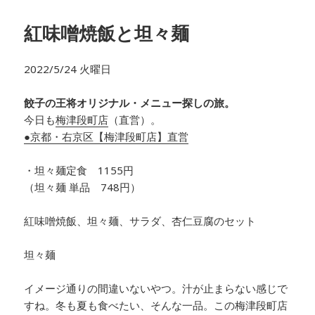
紅味噌焼飯と坦々麺
2022/5/24 火曜日
餃子の王将オリジナル・メニュー探しの旅。
今日も
梅津段町店
（直営）。
●京都・右京区【梅津段町店】直営
・坦々麺定食 1155円
（坦々麺 単品 748円）
紅味噌焼飯、坦々麺、サラダ、杏仁豆腐のセット
坦々麺
イメージ通りの間違いないやつ。汁が止まらない感じで
すね。冬も夏も食べたい、そんな一品。この梅津段町店