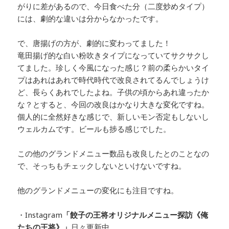
がりに差があるので、今日食べた分（二度炒めタイプ）
には、劇的な違いは分からなかったです。
で、唐揚げの方が、劇的に変わってました！
竜田揚げ的な白い粉吹きタイプになっていてサクサクし
てました。珍しく今風になった感じ？前の柔らかいタイ
プはあれはあれで時代時代で改良されてるんでしょうけ
ど、長らくあれでしたよね。子供の頃からあれ違ったか
な？とすると、今回の改良はかなり大きな変化ですね。
個人的に全然好きな感じで、新しいモン否定もしないし
ウェルカムです。ビールも捗る感じでした。
この他のグランドメニュー数品も改良したとのことなの
で、そっちもチェックしないといけないですね。
他のグランドメニューの変化にも注目ですね。
・Instagram
「餃子の王将オリジナルメニュー探訪
《俺
たちの王将》」
日々更新中