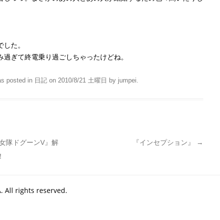
でした。
み過ぎて終電乗り過ごしちゃったけどね。
as posted in
日記
on
2010/8/21 土曜日
by
jumpei
.
女隊ドグーンV』解
『インセプション』
→
！
All rights reserved.