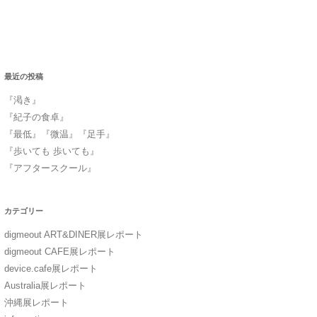
最近の投稿
『渇き』
『紀子の食卓』
『最低』『微温』『足手』
『歩いても 歩いても』
『アフタースクール』
カテゴリー
digmeout ART&DINER展レポート
digmeout CAFE展レポート
device.cafe展レポート
Australia展レポート
沖縄展レポート