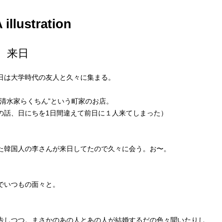
llustration
、来日
日は大学時代の友人と久々に集まる。
”清水家らくちん”という町家のお店。
の話、日にちを1日間違えて前日に１人来てしまった）
た韓国人の李さんが来日してたので久々に会う。お〜。
でいつもの面々と。
告しつつ。まさかのあの人とあの人が結婚するだの色々聞いたりし