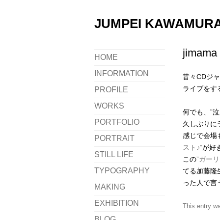
JUMPEI KAWAMURA i
jima
HOME
INFORMATION
昔々CDジ
ライブをす
PROFILE
WORKS
何でも、”
PORTFOLIO
久しぶりに
感じで会場
PORTRAIT
スト♪”
が好
STILL LIFE
この
”ガーリ
TYPOGRAPHY
てる加藤隆
った人で言
MAKING
EXHIBITION
This entry w
BLOG