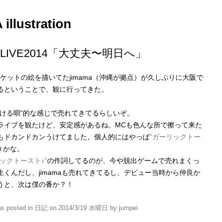
llustration
ma LIVE2014「大丈夫〜明日へ」
ャケットの絵を描いてたjimama（沖縄が拠点）が久しぶりに大阪で
るということで、観に行ってきた。
泣ける唄”的な感じで売れてきてるらしいぞ。
ライブを観たけど、安定感があるね。MCも色んな所で擦って来た
もドカンドカンうけてました。個人的にはやっぱ
”ガーリックトー
きかな。
ックトースト♪”
の作詞してるのが、今や脱出ゲームで売れまくっ
生くんだし、jimamaも売れてきてるし、デビュー当時から仲良か
うと、次は僕の番か？！
as posted in
日記
on
2014/3/19 水曜日
by
jumpei
.