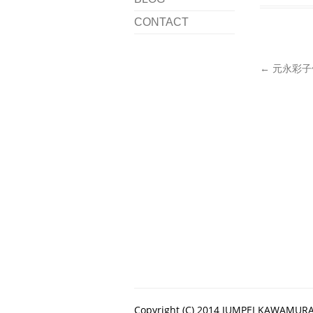
CONTACT
←
元永彩子個
Copyright (C) 2014 JUMPEI KAWAMURA. 