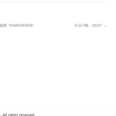
展 “SOMEWHERE”
今日の靴…00107
→
All rights reserved.